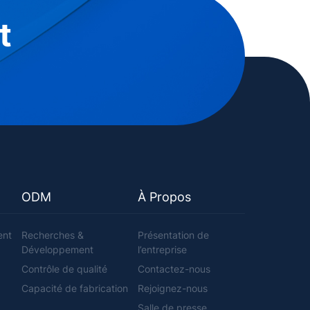
t
ODM
À Propos
ent
Recherches &
Présentation de
Développement
l’entreprise
Contrôle de qualité
Contactez-nous
Capacité de fabrication
Rejoignez-nous
Salle de presse