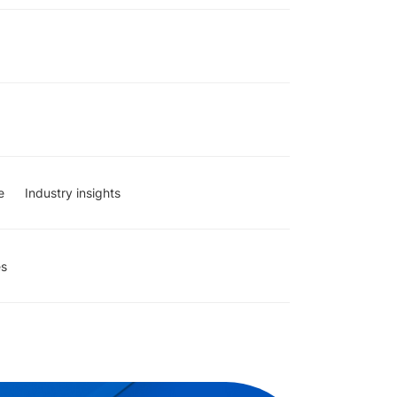
e
Industry insights
es