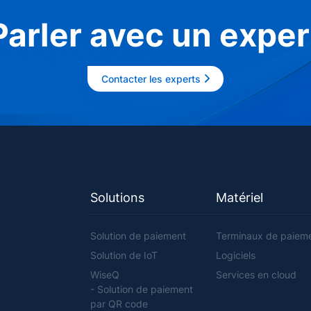
Parler avec un exper
Contacter les experts
Solutions
Matériel
Solution de paiement
Terminaux de paiem
Solution de IoT
Logiciels
WiseQ
Services en cloud
- Solution de paiement
par QR code