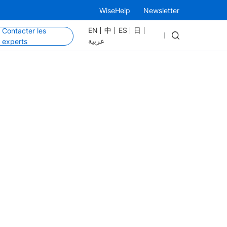
WiseHelp
Newsletter
EN
中
ES
日
Contacter les
عربية
experts