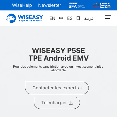
WiseHelp
Newsletter
EN
中
ES
日
عربية
WISEASY P5SE
TPE Android EMV
Pour des paiements sans friction avec un investissement initial
abordable
Contacter les experts
Telecharger