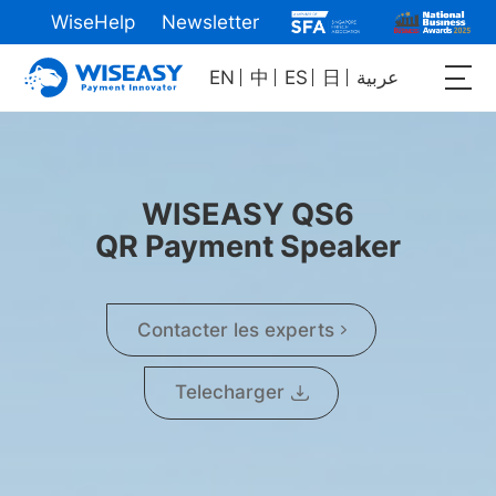
WiseHelp
Newsletter
EN
中
ES
日
عربية
WISEASY QS6
QR Payment Speaker
Contacter les experts
Telecharger