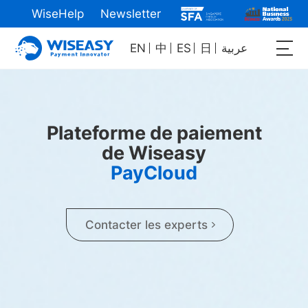
WiseHelp
Newsletter
EN
中
ES
日
عربية
Plateforme de paiement
de Wiseasy
PayCloud
Contacter les experts