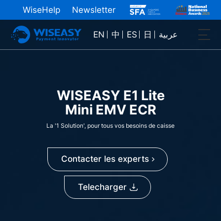
WiseHelp
Newsletter
EN
中
ES
日
عربية
WISEASY E1 Lite
Mini EMV ECR
La '1 Solution', pour tous vos besoins de caisse
Contacter les experts
Telecharger